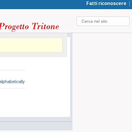
Fatti riconoscere
alphabetically