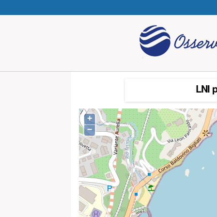
LNI p
+
−